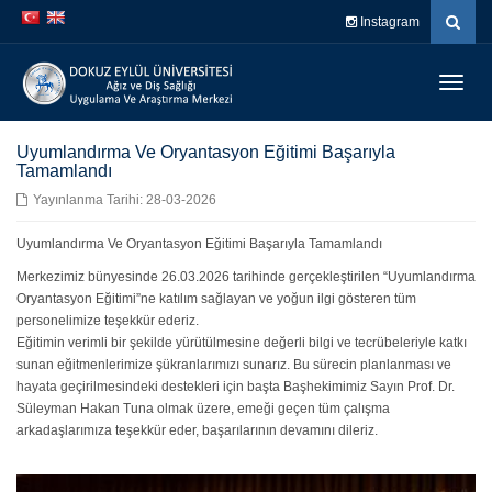
İçeriğe
Navigasyona
Instagram
atla
atla
Menüy
Geç
Uyumlandırma Ve Oryantasyon Eğitimi Başarıyla
Tamamlandı
Yayınlanma Tarihi: 28-03-2026
Uyumlandırma Ve Oryantasyon Eğitimi Başarıyla Tamamlandı
Merkezimiz bünyesinde 26.03.2026 tarihinde gerçekleştirilen “Uyumlandırma
Oryantasyon Eğitimi”ne katılım sağlayan ve yoğun ilgi gösteren tüm
personelimize teşekkür ederiz.
Eğitimin verimli bir şekilde yürütülmesine değerli bilgi ve tecrübeleriyle katkı
sunan eğitmenlerimize şükranlarımızı sunarız. Bu sürecin planlanması ve
hayata geçirilmesindeki destekleri için başta Başhekimimiz Sayın Prof. Dr.
Süleyman Hakan Tuna olmak üzere, emeği geçen tüm çalışma
arkadaşlarımıza teşekkür eder, başarılarının devamını dileriz.