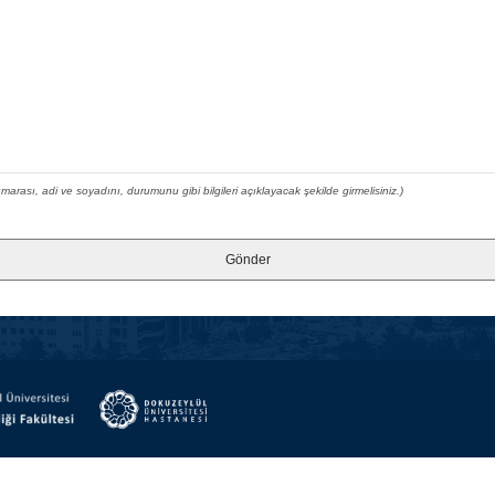
numarası, adi ve soyadını, durumunu gibi bilgileri açıklayacak şekilde girmelisiniz.)
Gönder