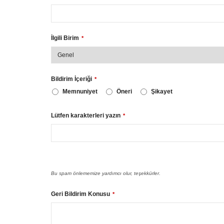
İlgili Birim
*
Bildirim İçeriği
*
Memnuniyet
Öneri
Şikayet
Lütfen karakterleri yazın
*
Bu spam önlememize yardımcı olur, teşekkürler.
Geri Bildirim Konusu
*