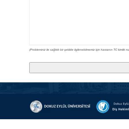
(Probleminiz ile sağlıklı bir şekilde ilgilenebilmemiz için hastanın TC kimlik 
Bu alan boş
bırakılmalıdır