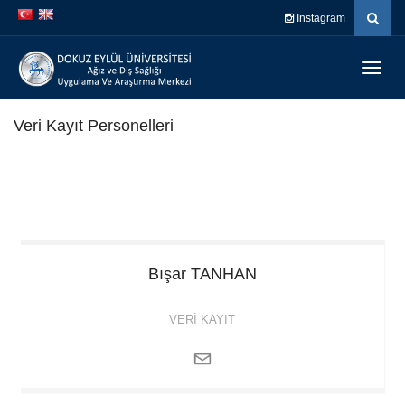
İçeriğe
Navigasyona
Instagram
atla
atla
Menüy
Geç
Veri Kayıt Personelleri
Bışar
TANHAN
VERI KAYIT