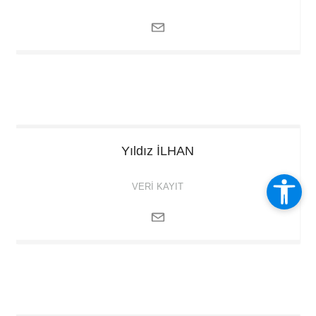
Yıldız
İLHAN
VERI KAYIT