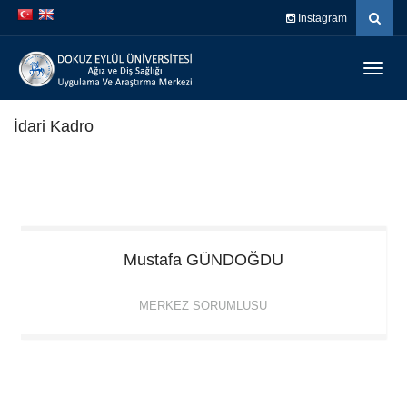
İçeriğe
Navigasyona
Instagram
atla
atla
Menüy
Geç
İdari Kadro
Mustafa
GÜNDOĞDU
MERKEZ SORUMLUSU