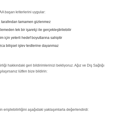
 başarı kriterlerini uygular:
k tarafından tamamen gizlenmez
meden tek bir işaretçi ile gerçekleştirilebilir
 için yeterli hedef boyutlarına sahiptir
zca bilişsel işlev testlerine dayanmaz
liği hakkındaki geri bildirimlerinizi bekliyoruz. Ağız ve Diş Sağlığı
laşırsanız lütfen bize bildirin:
erişilebilirliğini aşağıdaki yaklaşımlarla değerlendirdi: