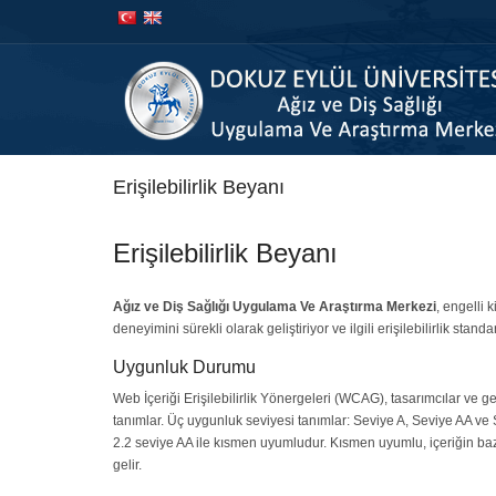
İçeriğe
Navigasyona
atla
atla
Erişilebilirlik Beyanı
Erişilebilirlik Beyanı
Ağız ve Diş Sağlığı Uygulama Ve Araştırma Merkezi
, engelli k
deneyimini sürekli olarak geliştiriyor ve ilgili erişilebilirlik stand
Uygunluk Durumu
Web İçeriği Erişilebilirlik Yönergeleri (WCAG), tasarımcılar ve gelişt
tanımlar. Üç uygunluk seviyesi tanımlar: Seviye A, Seviye AA 
2.2 seviye AA ile kısmen uyumludur. Kısmen uyumlu, içeriğin baz
gelir.