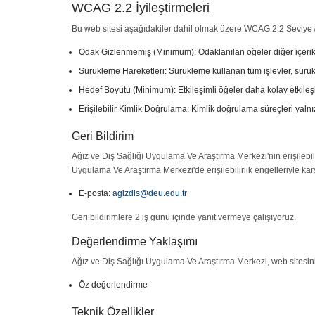
WCAG 2.2 İyileştirmeleri
Bu web sitesi aşağıdakiler dahil olmak üzere WCAG 2.2 Seviye AA
Odak Gizlenmemiş (Minimum): Odaklanılan öğeler diğer içeri
Sürükleme Hareketleri: Sürükleme kullanan tüm işlevler, sürükle
Hedef Boyutu (Minimum): Etkileşimli öğeler daha kolay etkileşim
Erişilebilir Kimlik Doğrulama: Kimlik doğrulama süreçleri yalnı
Geri Bildirim
Ağız ve Diş Sağlığı Uygulama Ve Araştırma Merkezi'nin erişilebilir
Uygulama Ve Araştırma Merkezi'de erişilebilirlik engelleriyle karşı
E-posta:
agizdis@deu.edu.tr
Geri bildirimlere 2 iş günü içinde yanıt vermeye çalışıyoruz.
Değerlendirme Yaklaşımı
Ağız ve Diş Sağlığı Uygulama Ve Araştırma Merkezi, web sitesinin 
Öz değerlendirme
Teknik Özellikler