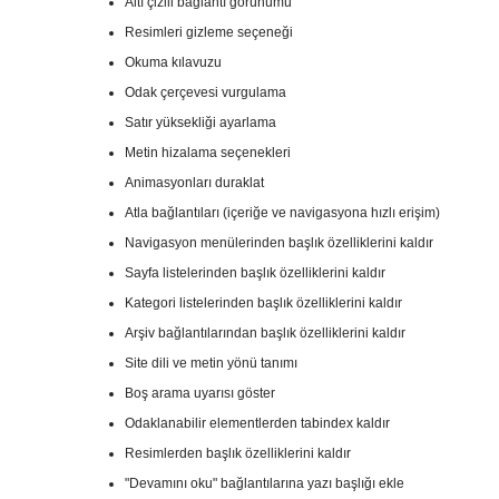
Altı çizili bağlantı görünümü
Resimleri gizleme seçeneği
Okuma kılavuzu
Odak çerçevesi vurgulama
Satır yüksekliği ayarlama
Metin hizalama seçenekleri
Animasyonları duraklat
Atla bağlantıları (içeriğe ve navigasyona hızlı erişim)
Navigasyon menülerinden başlık özelliklerini kaldır
Sayfa listelerinden başlık özelliklerini kaldır
Kategori listelerinden başlık özelliklerini kaldır
Arşiv bağlantılarından başlık özelliklerini kaldır
Site dili ve metin yönü tanımı
Boş arama uyarısı göster
Odaklanabilir elementlerden tabindex kaldır
Resimlerden başlık özelliklerini kaldır
"Devamını oku" bağlantılarına yazı başlığı ekle