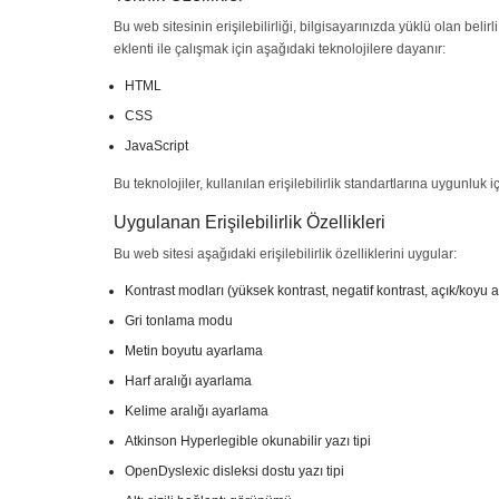
Bu web sitesinin erişilebilirliği, bilgisayarınızda yüklü olan bel
eklenti ile çalışmak için aşağıdaki teknolojilere dayanır:
HTML
CSS
JavaScript
Bu teknolojiler, kullanılan erişilebilirlik standartlarına uygunluk iç
Uygulanan Erişilebilirlik Özellikleri
Bu web sitesi aşağıdaki erişilebilirlik özelliklerini uygular:
Kontrast modları (yüksek kontrast, negatif kontrast, açık/koyu 
Gri tonlama modu
Metin boyutu ayarlama
Harf aralığı ayarlama
Kelime aralığı ayarlama
Atkinson Hyperlegible okunabilir yazı tipi
OpenDyslexic disleksi dostu yazı tipi